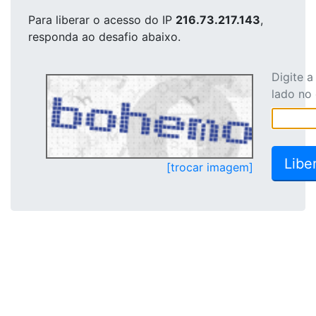
Para liberar o acesso
do IP
216.73.217.143
,
responda ao desafio abaixo.
Digite 
lado no
[trocar imagem]